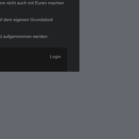
ere nicht auch mit Euren machen
 auf dem eigenen Grundstück
list aufgenommen werden.
Login